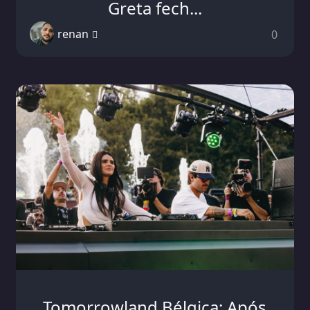
Greta fech...
renan
0
Tomorrowland Bélgica: Após