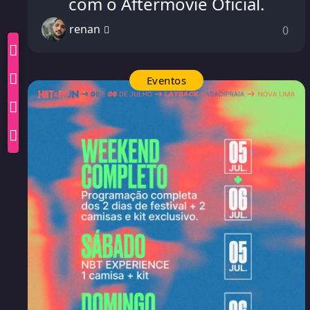
com o Aftermovie Oficial.
renan
0
Eventos