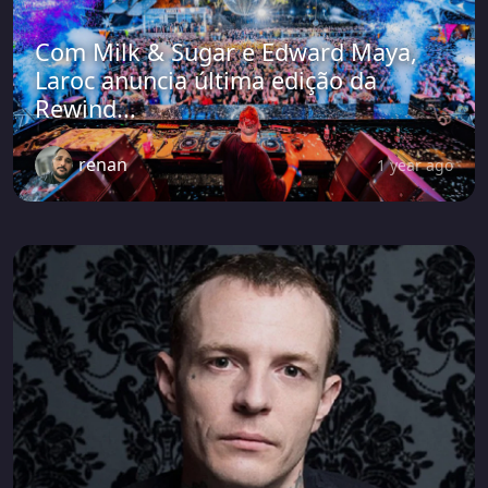
Com Milk & Sugar e Edward Maya,
Laroc anuncia última edição da
Rewind...
renan
1 year ago