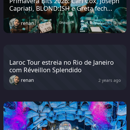
Primavera Bits 2026: Carl Cox, Joseph
Capriati, BLOND:ISH e Greta fech...
renan
3 months ago
Laroc Tour estreia no Rio de Janeiro
com Réveillon Splendido
renan
2 years ago