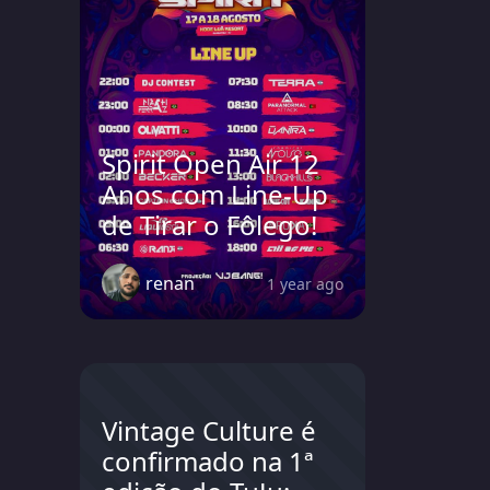
Spirit Open Air 12
Anos com Line-Up
de Tirar o Fôlego!
renan
1 year ago
Vintage Culture é
confirmado na 1ª