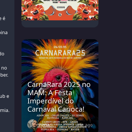
e é
bina
do
e no
ber.
CarnaRara 2025 no
MAM: A Festa
ub e
Imperdível do
Carnaval Carioca!
emia.
renan
1 year ago