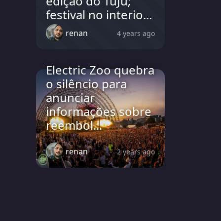
edição do TuJu;
festival no interio...
renan
4 years ago
Electric Zoo quebra
o silêncio para
anunciar
informações sobre
reembol...
renan
2 years ago