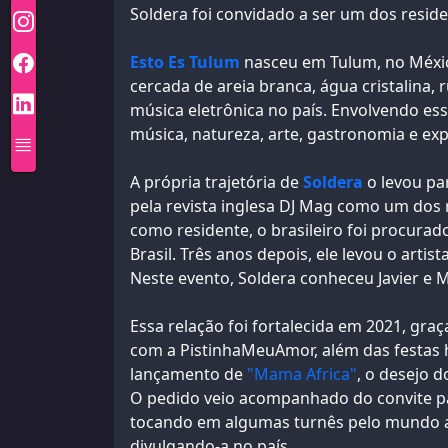
Soldera foi convidado a ser um dos reside
Esto Es Tulum
nasceu em Tulum, no México
cercada de areia branca, água cristalina,
música eletrônica no país. Envolvendo ess
música, natureza, arte, gastronomia e ex
A própria trajetória de
Soldera
o levou par
pela revista inglesa DJ Mag como um dos 
como residente, o brasileiro foi procura
Brasil. Três anos depois, ele levou o art
Neste evento, Soldera conheceu Javier e 
Essa relação foi fortalecida em 2021, gr
com a PistinhaMeuAmor, além das festas h
lançamento de
"Mama Africa"
, o desejo 
O pedido veio acompanhado do convite para
tocando em algumas turnês pelo mundo a
divulgando-a no país.