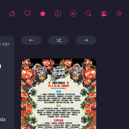
s ago
o
ida