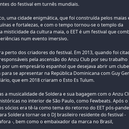
ntes do festival em turnês mundiais.
, uma cidade enigmática, que foi construída pelos maias 
 ruínas e fortalezas, e com o tempo tornou-se o templo da
a misticidade da cultura maia, o EET é um festival que com
periências num evento imersivo.
a perto dos criadores do festival. Em 2013, quando foi cita
responsáveis pela ascensão do Anzu Club por seu trabalho
do por um empresário espanhol que desejava abrir um club
ista para se apresentar na República Dominicana com Guy Ger
Mário, que em 2018 criaram o Esto Es Tulum.
aças a musicalidade de Soldera e sua bagagem com o Anzu Cl
istóricas no interior de São Paulo, como Fewbeats. Após o
dos sócios era tê-la como tema do retorno do EET pós-pand
 Soldera tornar-se o DJ brasileiro residente do festival -
fora -, bem como o embaixador da marca no Brasil,