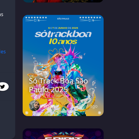
as
des
Só Track Boa São
Paulo 2025
renan
1 year ago