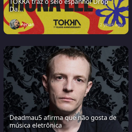
TOKKA traz o selo espanhol Drop
Da...
renan
2 years ago
Deadmau5 afirma que não gosta de
música eletrônica