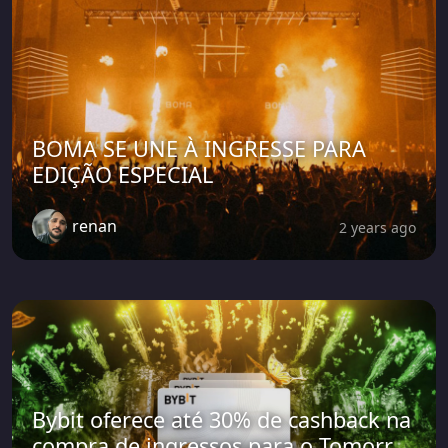
BOMA SE UNE À INGRESSE PARA
EDIÇÃO ESPECIAL
renan
2 years ago
Bybit oferece até 30% de cashback na
compra de ingressos para o Tomorr...